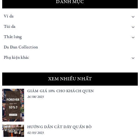
DANH MỤC
Ví da
Túi da
Thắt lưng
Da Đan Collection
Phụ kiện khác
XEM NHIỀU NHẤT
GIẢM GIÁ 10% CHO KHÁCH QUEN
26/08/2023
HƯỚNG DẪN CẮT DÂY QUẦN BÒ
02/03/2023