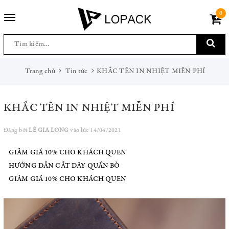
0
Toggle
navigation
Trang chủ
Tin tức
KHẮC TÊN IN NHIỆT MIỄN PHÍ
KHẮC TÊN IN NHIỆT MIỄN PHÍ
Đăng bởi
LÊ GIA LONG
vào lúc 14/04/2021
GIẢM GIÁ 10% CHO KHÁCH QUEN
HƯỚNG DẪN CẮT DÂY QUẦN BÒ
GIẢM GIÁ 10% CHO KHÁCH QUEN