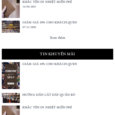
KHẮC TÊN IN NHIỆT MIỄN PHÍ
14/04/2021
GIẢM GIÁ 10% CHO KHÁCH QUEN
07/11/2020
Xem thêm
TIN KHUYẾN MÃI
GIẢM GIÁ 10% CHO KHÁCH QUEN
HƯỚNG DẪN CẮT DÂY QUẦN BÒ
KHẮC TÊN IN NHIỆT MIỄN PHÍ