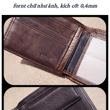
fornt chữ như ảnh, kích cỡ: 0,4mm