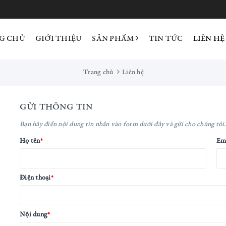
G CHỦ
GIỚI THIỆU
SẢN PHẨM
TIN TỨC
LIÊN HỆ
Trang chủ
Liên hệ
GỬI THÔNG TIN
Bạn hãy điền nội dung tin nhắn vào form dưới đây và gửi cho chúng tôi. 
Họ tên
Em
*
Điện thoại
*
Nội dung
*