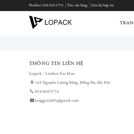
Hotline:
034.929.5774
Tìm cửa hàng
Liên hệ hợp tác
TRAN
THÔNG TIN LIÊN HỆ
Lopack - Leather For Man
145 Nguyễn Lương Bằng, Đống Đa, Hà Nội.
034.929.5774
longgia2405@gmail.com