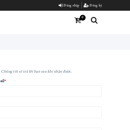
Đăng nhập
Đăng ký
0
Chúng tôi sẽ trả lời bạn sau khi nhận được.
ail
*