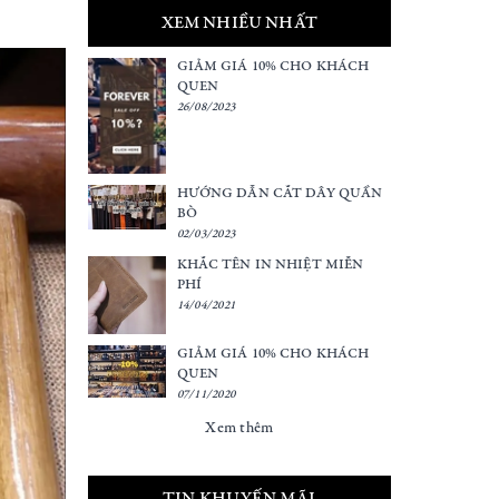
XEM NHIỀU NHẤT
GIẢM GIÁ 10% CHO KHÁCH
QUEN
26/08/2023
HƯỚNG DẪN CẮT DÂY QUẦN
BÒ
02/03/2023
KHẮC TÊN IN NHIỆT MIỄN
PHÍ
14/04/2021
GIẢM GIÁ 10% CHO KHÁCH
QUEN
07/11/2020
Xem thêm