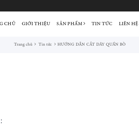
G CHỦ
GIỚI THIỆU
SẢN PHẨM
TIN TỨC
LIÊN HỆ
Trang chủ
Tin tức
HƯỚNG DẪN CẮT DÂY QUẦN BÒ
: