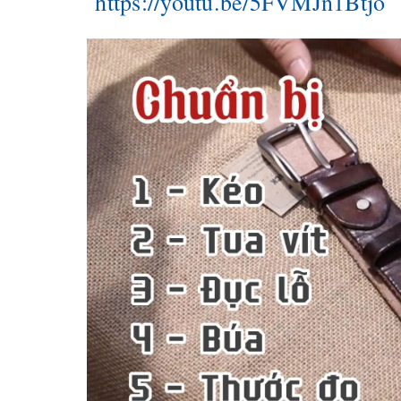
https://youtu.be/5FVMJn1Btjo