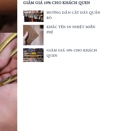
GIẢM GIÁ 10% CHO KHÁCH QUEN
HƯỚNG DẪN CẮT DÂY QUẦN
BÒ
KHẮC TÊN IN NHIỆT MIỄN
PHÍ
GIẢM GIÁ 10% CHO KHÁCH
QUEN