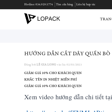
Hotline:
034.929.5774
Tìm cửa hàng
Liên hệ hợp tác
TRAN
HƯỚNG DẪN CẮT DÂY QUẦN BÒ
Đăng bởi
LÊ GIA LONG
vào lúc 02/03/2023
GIẢM GIÁ 10% CHO KHÁCH QUEN
KHẮC TÊN IN NHIỆT MIỄN PHÍ
GIẢM GIÁ 10% CHO KHÁCH QUEN
Xem video hướng dẫn chi tiết tại