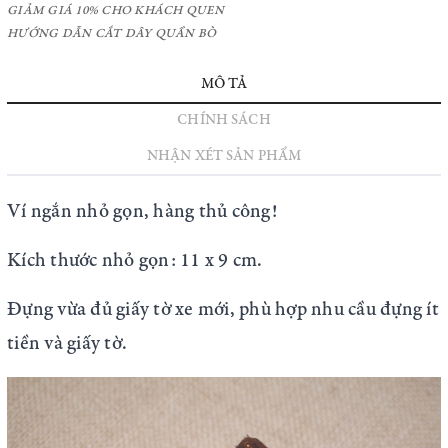
GIẢM GIÁ 10% CHO KHÁCH QUEN
HƯỚNG DẪN CẮT DÂY QUẦN BÒ
MÔ TẢ
CHÍNH SÁCH
NHẬN XÉT SẢN PHẨM
Ví ngắn nhỏ gọn, hàng thủ công!
Kích thước nhỏ gọn: 11 x 9 cm.
Đựng vừa đủ giấy tờ xe mới, phù hợp nhu cầu đựng ít
tiền và giấy tờ.