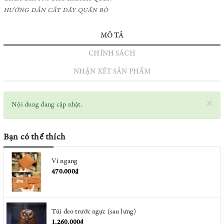
HƯỚNG DẪN CẮT DÂY QUẦN BÒ
MÔ TẢ
CHÍNH SÁCH
NHẬN XÉT SẢN PHẨM
×
Nội dung đang cập nhật.
Bạn có thể thích
Ví ngang
470.000₫
Túi đeo trước ngực (sau lưng)
1.260.000₫