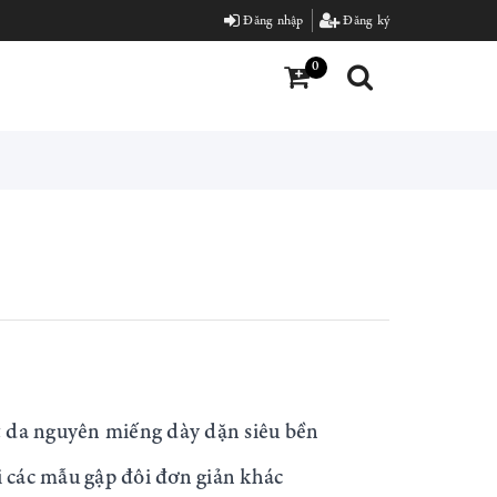
Đăng nhập
Đăng ký
0
ất da nguyên miếng dày dặn siêu bền
i các mẫu gập đôi đơn giản khác