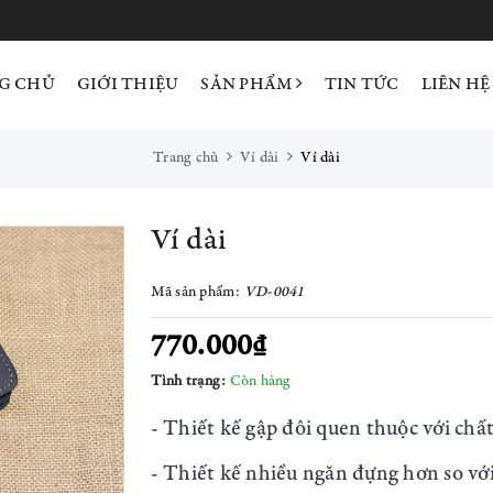
G CHỦ
GIỚI THIỆU
SẢN PHẨM
TIN TỨC
LIÊN HỆ
Trang chủ
Ví dài
Ví dài
Ví dài
Mã sản phẩm:
VD-0041
770.000₫
Tình trạng:
Còn hàng
- Thiết kế gập đôi quen thuộc với ch
- Thiết kế nhiều ngăn đựng hơn so vớ