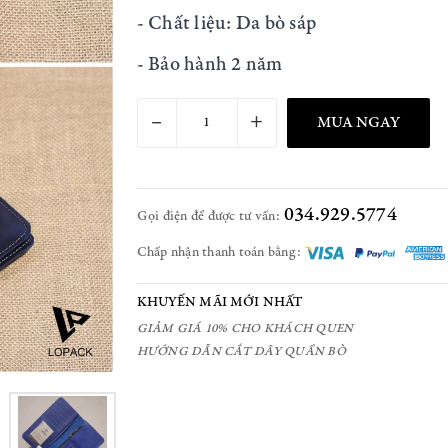
- Chất liệu: Da bò sáp
- Bảo hành 2 năm
–
+
MUA NGAY
034.929.5774
Gọi điện để được tư vấn:
Chấp nhận thanh toán bằng:
KHUYẾN MÃI MỚI NHẤT
GIẢM GIÁ 10% CHO KHÁCH QUEN
HƯỚNG DẪN CẮT DÂY QUẦN BÒ