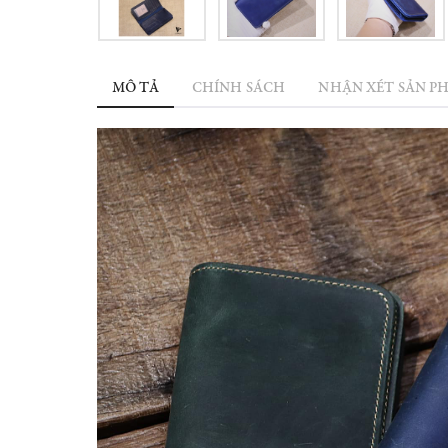
MÔ TẢ
CHÍNH SÁCH
NHẬN XÉT SẢN P