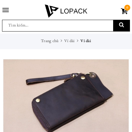
0
Toggle
navigation
Trang chủ
Ví dài
Ví dài