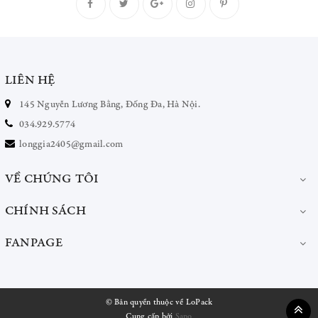
LIÊN HỆ
145 Nguyễn Lương Bằng, Đống Đa, Hà Nội.
034.929.5774
longgia2405@gmail.com
VỀ CHÚNG TÔI
CHÍNH SÁCH
FANPAGE
© Bản quyền thuộc về
LoPack
Cung cấp bởi
Sapo