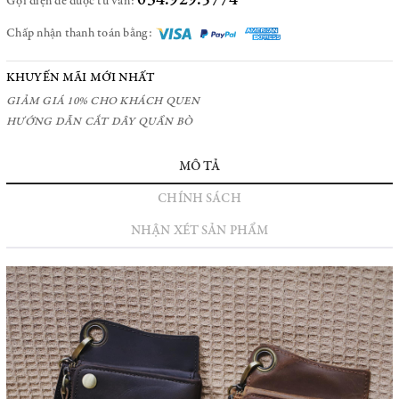
034.929.5774
Gọi điện để được tư vấn:
Chấp nhận thanh toán bằng:
KHUYẾN MÃI MỚI NHẤT
GIẢM GIÁ 10% CHO KHÁCH QUEN
HƯỚNG DẪN CẮT DÂY QUẦN BÒ
MÔ TẢ
CHÍNH SÁCH
NHẬN XÉT SẢN PHẨM