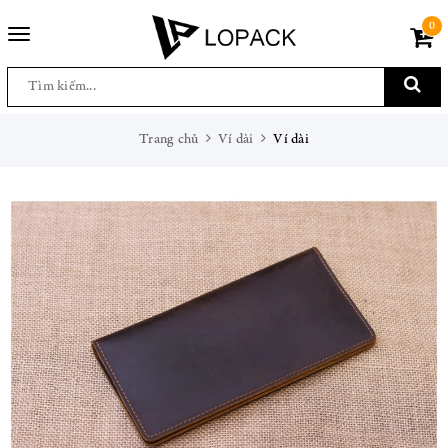
0
Toggle
navigation
Trang chủ
Ví dài
Ví dài