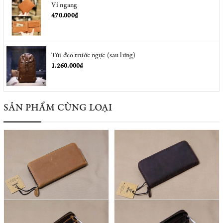
Ví ngang
470.000₫
Túi đeo trước ngực (sau lưng)
1.260.000₫
SẢN PHẨM CÙNG LOẠI