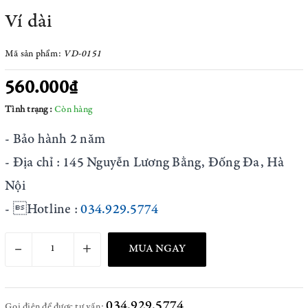
Ví dài
Mã sản phẩm:
VD-0151
560.000₫
Tình trạng:
Còn hàng
- Bảo hành 2 năm
- Địa chỉ : 145 Nguyễn Lương Bằng, Đống Đa, Hà
Nội
- Hotline :
034.929.5774
–
+
MUA NGAY
034.929.5774
Gọi điện để được tư vấn: