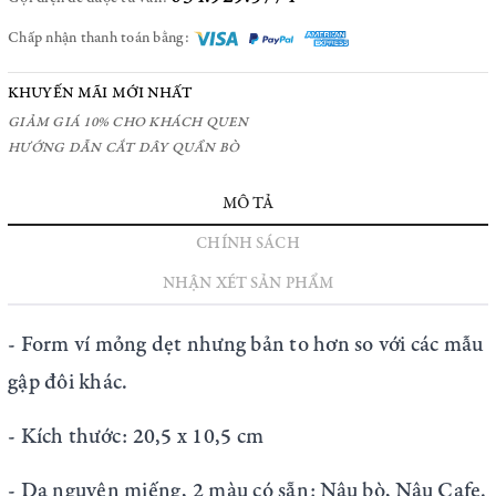
Chấp nhận thanh toán bằng:
KHUYẾN MÃI MỚI NHẤT
GIẢM GIÁ 10% CHO KHÁCH QUEN
HƯỚNG DẪN CẮT DÂY QUẦN BÒ
MÔ TẢ
CHÍNH SÁCH
NHẬN XÉT SẢN PHẨM
- Form ví mỏng dẹt nhưng bản to hơn so với các mẫu
gập đôi khác.
- Kích thước: 20,5 x 10,5 cm
- Da nguyên miếng, 2 màu có sẵn: Nâu bò, Nâu Cafe.