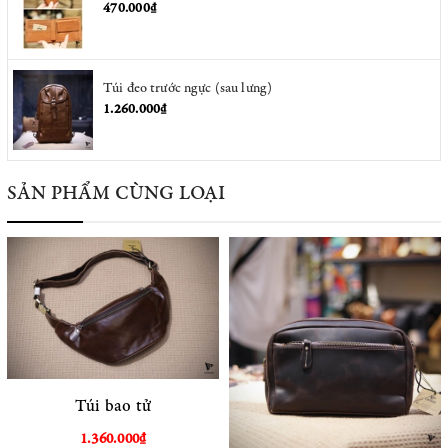
470.000₫
Túi đeo trước ngực (sau lưng)
1.260.000₫
SẢN PHẨM CÙNG LOẠI
Túi bao tử
1.360.000₫