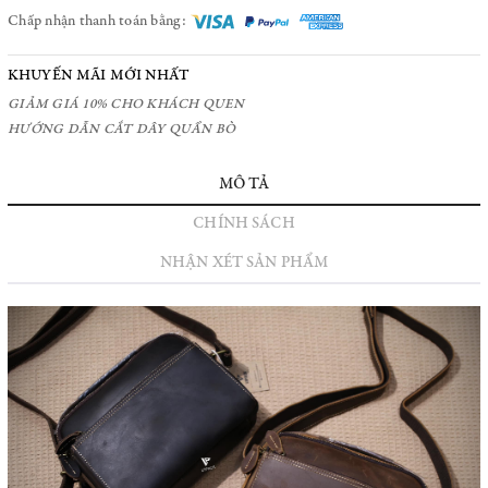
Chấp nhận thanh toán bằng:
KHUYẾN MÃI MỚI NHẤT
GIẢM GIÁ 10% CHO KHÁCH QUEN
HƯỚNG DẪN CẮT DÂY QUẦN BÒ
MÔ TẢ
CHÍNH SÁCH
NHẬN XÉT SẢN PHẨM