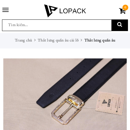
0
Toggle
navigation
Trang chủ
Thắt lưng quần âu cài lỗ
Thắt lưng quần âu