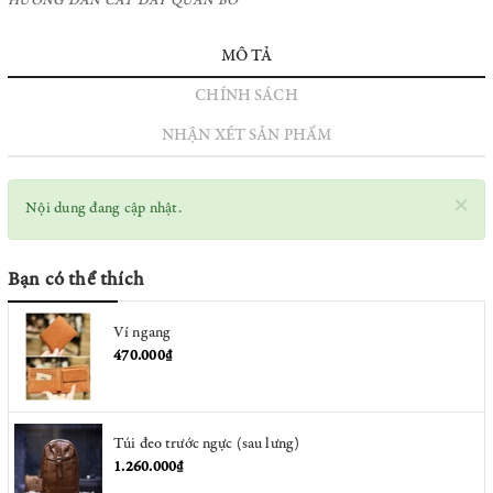
HƯỚNG DẪN CẮT DÂY QUẦN BÒ
MÔ TẢ
CHÍNH SÁCH
NHẬN XÉT SẢN PHẨM
×
Nội dung đang cập nhật.
Bạn có thể thích
Ví ngang
470.000₫
Túi đeo trước ngực (sau lưng)
1.260.000₫