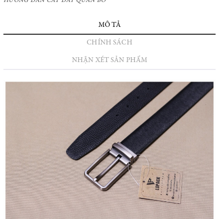
HƯỚNG DẪN CẮT DÂY QUẦN BÒ
MÔ TẢ
CHÍNH SÁCH
NHẬN XÉT SẢN PHẨM