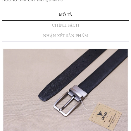
HƯỚNG DẪN CẮT DÂY QUẦN BÒ
MÔ TẢ
CHÍNH SÁCH
NHẬN XÉT SẢN PHẨM