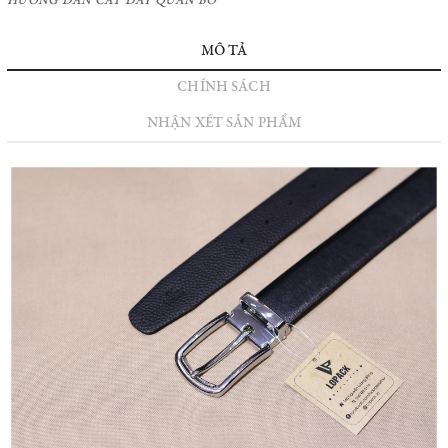
HƯỚNG DẪN CẮT DÂY QUẦN BÒ
MÔ TẢ
CHÍNH SÁCH
NHẬN XÉT SẢN PHẨM