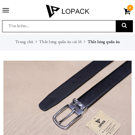
0
Toggle
navigation
Trang chủ
Thắt lưng quần âu cài lỗ
Thắt lưng quần âu