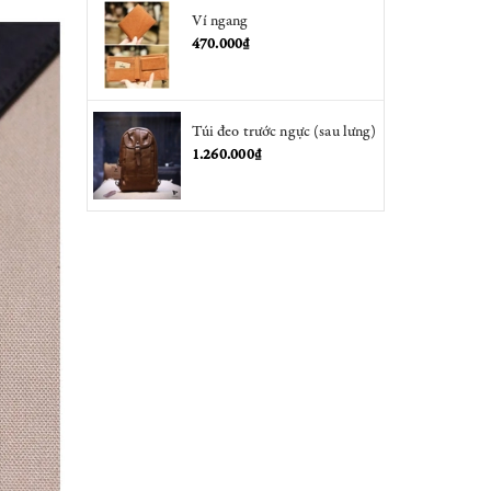
Ví ngang
470.000₫
Túi đeo trước ngực (sau lưng)
1.260.000₫