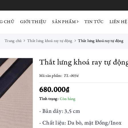
G CHỦ
GIỚI THIỆU
SẢN PHẨM
TIN TỨC
LIÊN HỆ
Trang chủ
Thắt lưng khoá ray tự động
Thắt lưng khoá ray tự động
Thắt lưng khoá ray tự độn
Mã sản phẩm:
TL-0034
680.000₫
Tình trạng:
Còn hàng
- Bản dây: 3,5 cm
- Chất liệu: Da bò, mặt Đồng/Inox