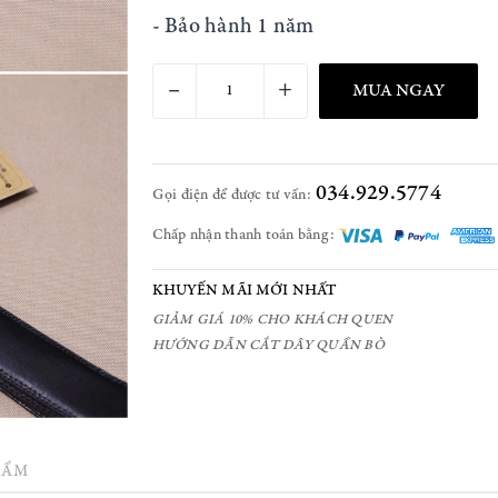
- Bảo hành 1 năm
–
+
MUA NGAY
034.929.5774
Gọi điện để được tư vấn:
Chấp nhận thanh toán bằng:
KHUYẾN MÃI MỚI NHẤT
GIẢM GIÁ 10% CHO KHÁCH QUEN
HƯỚNG DẪN CẮT DÂY QUẦN BÒ
HẨM