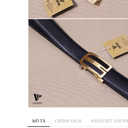
MÔ TẢ
CHÍNH SÁCH
NHẬN XÉT SẢN P