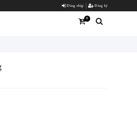
Đăng nhập
Đăng ký
0
g