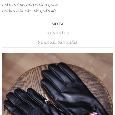
GIẢM GIÁ 10% CHO KHÁCH QUEN
HƯỚNG DẪN CẮT DÂY QUẦN BÒ
MÔ TẢ
CHÍNH SÁCH
NHẬN XÉT SẢN PHẨM